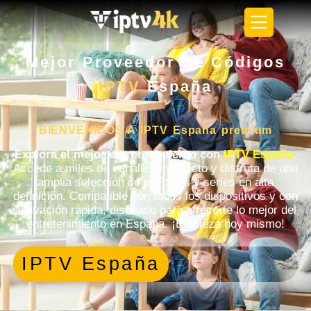
Mejor Proveedor De Códigos
IPTV
España
BIENVENIDOS A IPTV España premium
Explora el mejor entretenimiento con
IPTV España
.
Accede a miles de canales en directo y disfruta de una
amplia selección de películas y series en alta
definición. Compatible con todos los dispositivos y con
activación rápida, diseñado para ofrecerte lo mejor del
entretenimiento en España. ¡Empieza hoy mismo!
IPTV España