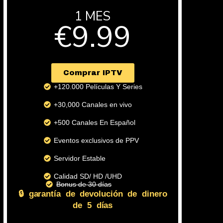
1 MES
€9.99
( +2 meses gratis )
Comprar IPTV
+120.000 Películas Y Series
+30,000 Canales en vivo
+500 Canales En Español
Eventos exclusivos de PPV
Servidor Estable
Calidad SD/ HD /UHD
Bonus de 30 días
🔒 garantía de devolución de dinero
de 5 días