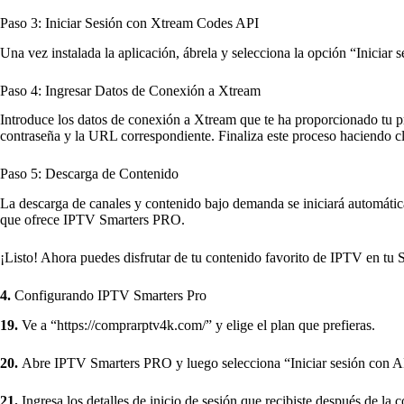
Paso 3: Iniciar Sesión con Xtream Codes API
Una vez instalada la aplicación, ábrela y selecciona la opción “Iniciar
Paso 4: Ingresar Datos de Conexión a Xtream
Introduce los datos de conexión a Xtream que te ha proporcionado tu p
contraseña y la URL correspondiente. Finaliza este proceso hacie
Paso 5: Descarga de Contenido
La descarga de canales y contenido bajo demanda se iniciará automática
que ofrece IPTV Smarters PRO.
¡Listo! Ahora puedes disfrutar de tu contenido favorito de IPTV en tu
4.
Configurando IPTV Smarters Pro
19.
Ve a “
https://comprarptv4k.com/
” y elige el plan que prefieras.
20.
Abre IPTV Smarters PRO y luego selecciona “Iniciar sesión con A
21.
Ingresa los detalles de inicio de sesión que recibiste después de la 