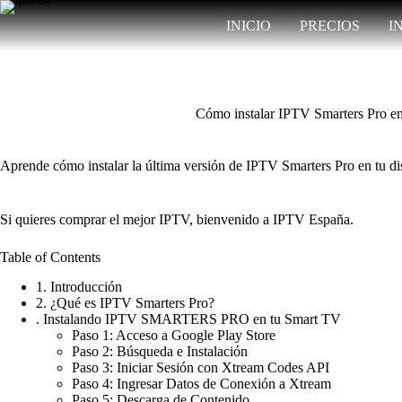
Saltar
al
INICIO
PRECIOS
I
contenido
Cómo instalar IPTV Smarters Pro e
Aprende cómo instalar la última versión de IPTV Smarters Pro en tu di
Si quieres comprar el mejor IPTV, bienvenido a
IPTV España
.
Table of Contents
1. Introducción
2. ¿Qué es IPTV Smarters Pro?
. Instalando IPTV SMARTERS PRO en tu Smart TV
Paso 1: Acceso a Google Play Store
Paso 2: Búsqueda e Instalación
Paso 3: Iniciar Sesión con Xtream Codes API
Paso 4: Ingresar Datos de Conexión a Xtream
Paso 5: Descarga de Contenido