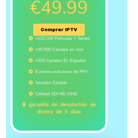
€49.99
( +1 meses gratis )
Comprar IPTV
+120.000 Películas Y Series
+30,000 Canales en vivo
+500 Canales En Español
Eventos exclusivos de PPV
Servidor Estable
Calidad SD/ HD /UHD
Bonus de 30 días
🔒 garantía de devolución de
dinero de 5 días