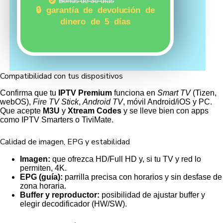
Bonus de 30 días
🔒 garantía de devolución de
dinero de 5 días
Compatibilidad con tus dispositivos
Confirma que tu
IPTV Premium
funciona en
Smart TV
(Tizen,
webOS),
Fire TV Stick
,
Android TV
, móvil Android/iOS y PC.
Que acepte
M3U
y
Xtream Codes
y se lleve bien con apps
como IPTV Smarters o TiviMate.
Calidad de imagen, EPG y estabilidad
Imagen:
que ofrezca HD/Full HD y, si tu TV y red lo
permiten, 4K.
EPG (guía):
parrilla precisa con horarios y sin desfase de
zona horaria.
Buffer y reproductor:
posibilidad de ajustar buffer y
elegir decodificador (HW/SW).